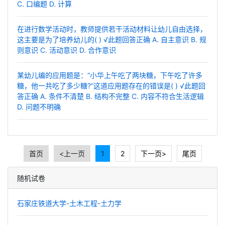
C. 口编题 D. 计算
在进行数学活动时，教师提供若干活动材料让幼儿自由选择，
这主要是为了培养幼儿的( ) √此题回答正确 A. 自主意识 B. 规
则意识 C. 活动意识 D. 合作意识
某幼儿编的应用题是：“小华上午吃了两块糖，下午吃了许多
糖，他一共吃了多少糖?”这道应用题存在的错误是( ) √此题回
答正确 A. 条件不清楚 B. 结构不完整 C. 内容不符合生活逻辑
D. 问题不明确
首页
<上一页
1
2
下一页>
尾页
随机试卷
石家庄铁道大学-土木工程-土力学