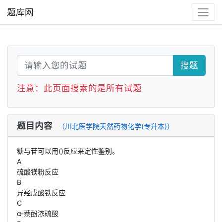
题库网
搜题
注意：此页面搜索的是所有试题
题目内容
（川北医学院天然药物化学(专升本)）
糖与苷可以用()反应来定性鉴别。
A
硫酸镁粉反应
B
异羟戊酸铁反应
C
α-萘酚浓硫酸