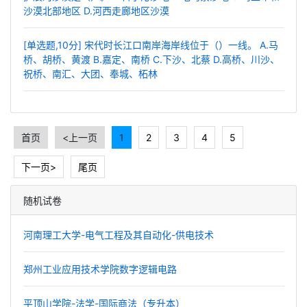
沙漠北部地区 D.河西走廊地区沙漠
[单选题,10分] 宋代时长江口南岸海岸线位于（）一线。 A.马
桥、胡桥、黄渡 B.嘉定、南桥 C.下沙、北蔡 D.高桥、川沙、
祝桥、南汇、大团、奉城、柘林
首页
<上一页
1
2
3
4
5
下一页>
尾页
随机试卷
河南理工大学-电气工程及其自动化-供电技术
郑州工业应用技术学院数字逻辑电路
平顶山学院-法学-国际商法（专升本）