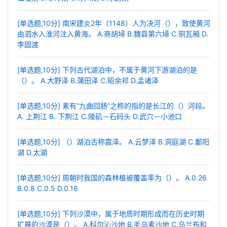
[单选题,10分] 南宋建炎2年（1148）人为决河（），致使黄河
由泗水入淮河注入黄海。 A.商胡埽 B.魏县第六埽 C.铜瓦厢 D.
李固渡
[单选题,10分] 下列古代湖泊中，不属于黄河下游湖泊的是
（）。 A.大野泽 B.蒲田泽 C.昭余祁 D.孟诸泽
[单选题,10分] 素有“九曲回肠”之称的指的是长江的（）河段。
A. 上荆江 B. 下荆江 C.陵矶－石码头 D.武穴－小池口
[单选题,10分] （）湖泊古称震泽。 A.云梦泽 B.洞庭湖 C.鄱阳
湖 D.太湖
[单选题,10分] 周朝时我国的森林植被覆盖率为（）。 A.0.26
B.0.8 C.0.5 D.0.16
[单选题,10分] 下列沙漠中，属于地质时期形成而在历史时期
扩展的沙漠是（）。 A.科尔沁沙地 B.毛乌素沙地 C.乌兰布和