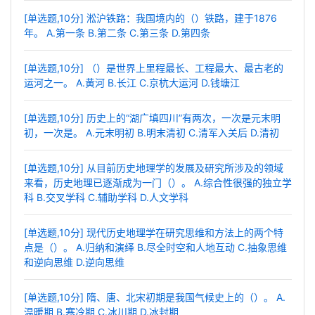
[单选题,10分] 淞沪铁路：我国境内的（）铁路，建于1876
年。 A.第一条 B.第二条 C.第三条 D.第四条
[单选题,10分] （）是世界上里程最长、工程最大、最古老的
运河之一。 A.黄河 B.长江 C.京杭大运河 D.钱塘江
[单选题,10分] 历史上的“湖广填四川”有两次，一次是元末明
初，一次是。 A.元末明初 B.明末清初 C.清军入关后 D.清初
[单选题,10分] 从目前历史地理学的发展及研究所涉及的领域
来看，历史地理已逐渐成为一门（）。 A.综合性很强的独立学
科 B.交叉学科 C.辅助学科 D.人文学科
[单选题,10分] 现代历史地理学在研究思维和方法上的两个特
点是（）。 A.归纳和演绎 B.尽全时空和人地互动 C.抽象思维
和逆向思维 D.逆向思维
[单选题,10分] 隋、唐、北宋初期是我国气候史上的（）。 A.
温暖期 B.寒冷期 C.冰川期 D.冰封期