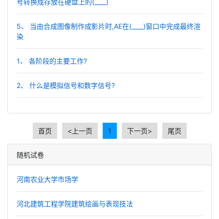
号转换成存放在硬盘上的(____)
5、 当由合成图像制作成影片时,AE在(____)窗口中完成最终渲
染
1、 各阶段的主要工作?
2、 什么是模拟信号和数字信号?
首页
<上一页
1
下一页>
尾页
随机试卷
河南农业大学市场学
河北建筑工程学院建筑绘画与表现技法