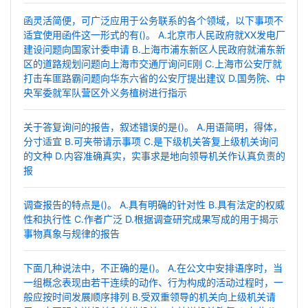
函灵活简便，可广泛应用于公务联系的各个领域，以下事项不
适宜使用函件这一形式的有()。 A.北京市人民政府就XX发电厂
建设问题向国家计委申请 B.上海市浦东新区人民政府就浦东新
区的道路规划问题向上海市交通厅询问E刚 C.上海市公安厅就
打击车匪路霸问题向华东六省的公安厅提出建议 D.国务院、中
央军委就军队营区外义务植树进行指示
关于答复询问的报告，叙述错误的是()。 A.用语简明，得体，
分寸适宜 B.可夹带请示事项 C.是下级机关答复上级机关询问
的文种 D.内容准确真实，实事求是地向领导机关作认真负责的
报
调查报告的特点是()。 A.具有明确的针对性 B.具有法定的权威
性和执行性 C.作者广泛 D.根据调查研究成果写成的用于揭示
事物真象与规律的报告
下面几种说法中，不正确的是()。 A.在公文中安排语序时，当
一组概念表现由若干连续的动作、行为构成的活动过程时，一
般应按时间发展顺序排列 B.受双重领导的机关向上级机关请