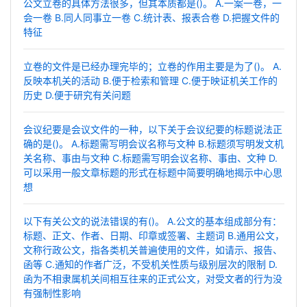
公文立卷的具体方法很多，但其本质都是()。 A.一案一卷，一
会一卷 B.同人同事立一卷 C.统计表、报表合卷 D.把握文件的
特征
立卷的文件是已经办理完毕的；立卷的作用主要是为了()。 A.
反映本机关的活动 B.便于检索和管理 C.便于映证机关工作的
历史 D.便于研究有关问题
会议纪要是会议文件的一种，以下关于会议纪要的标题说法正
确的是()。 A.标题需写明会议名称与文种 B.标题须写明发文机
关名称、事由与文种 C.标题需写明会议名称、事由、文种 D.
可以采用一般文章标题的形式在标题中简要明确地揭示中心思
想
以下有关公文的说法错误的有()。 A.公文的基本组成部分有：
标题、正文、作者、日期、印章或签署、主题词 B.通用公文，
文称行政公文，指各类机关普遍使用的文件，如请示、报告、
函等 C.通知的作者广泛，不受机关性质与级别层次的限制 D.
函为不相隶属机关间相互往来的正式公文，对受文者的行为没
有强制性影响