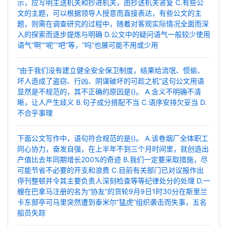
示，应写明主送机关和抄进机关，由抄送机关答复 C.有些公
文的主题，可以根据领导人授意而直接表达，有些公文的主
题，则需在调查研究的过程中，随着对客观实际情况全面而深
入的探索而逐步提炼与明确 D.公文中的疑问语气一般较少使用
语气“啊”“呢”“吧”等，“吗”也展可能不用或少用
“由于我们没有建立健全安全保卫制度，结果给流氓、惯偷、
坏人造成了盗窃、行凶、阴谋破坏的可趁之机”这句公文用语
显然是不规范的，其不正确的原因是()。 A.含义不明确不清
晰，让人产生歧义 B.句子成分搭配不当 C.语序安排欠妥当 D.
不合乎事理
下面公文写作中，语句符合规范的是()。 A.该卷烟厂全体职工
同心协力，奋发自强，在上半年不到三个月时间里，就创造出
产值比去年同期增长200%的奇迹 B.我们一定要采取措施，尽
可能节省不必要的开支和浪费 C.目前有关部门已对议报作出
停刊整顿并令其主要负责人深刻检查等等纪律处分的处理 D.一
艘在巴拿马注册的名为“协友”的货轮9月9日1时30分在斯里兰
卡东部亭可马里突然遭到泰米尔“猛虎”组织袭击而失事，五名
船员失踪