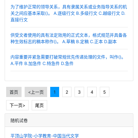
为了维护正常的领导关系，具有隶属关系或业务指导关系的机
关之间应基本采取()。 A.逐级行文 B.多级行文 C.越级行文 D.
直接行文
供受文者使用的具有法定效用的正式文本，格式规范并具备各
种生效标志的稿本称作()。 A.草稿 B.定稿 C.正本 D.副本
内容重要并紧急需要打破常规优先传递处理的文件，叫作()。
A.平件 B.加急件 C.特急件 D.急件
首页
<上一页
1
2
3
4
5
下一页>
尾页
随机试卷
平顶山学院-小学教育-中国当代文学