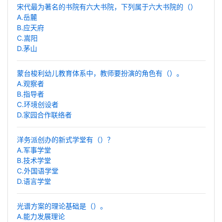
宋代最为著名的书院有六大书院，下列属于六大书院的（）
A.岳麓
B.应天府
C.嵩阳
D.茅山
蒙台梭利幼儿教育体系中，教师要扮演的角色有（）。
A.观察者
B.指导者
C.环境创设者
D.家园合作联络者
洋务派创办的新式学堂有（）？
A.军事学堂
B.技术学堂
C.外国语学堂
D.语言学堂
光谱方案的理论基础是（）。
A.能力发展理论