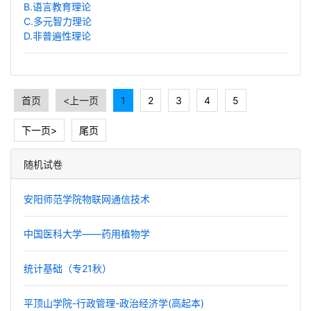
B.语言教育理论
C.多元智力理论
D.非普遍性理论
首页
<上一页
1
2
3
4
5
下一页>
尾页
随机试卷
安阳师范学院物联网通信技术
中国医科大学——药用植物学
统计基础（专21秋）
平顶山学院-行政管理-政治经济学(高起本)