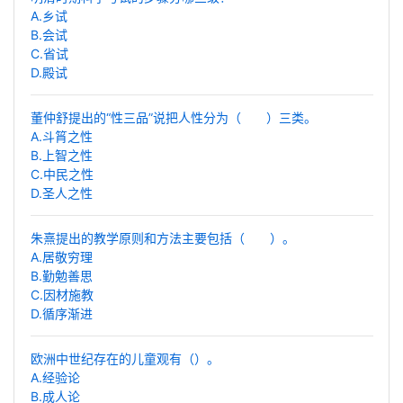
A.乡试
B.会试
C.省试
D.殿试
董仲舒提出的“性三品”说把人性分为（ ）三类。
A.斗筲之性
B.上智之性
C.中民之性
D.圣人之性
朱熹提出的教学原则和方法主要包括（ ）。
A.居敬穷理
B.勤勉善思
C.因材施教
D.循序渐进
欧洲中世纪存在的儿童观有（）。
A.经验论
B.成人论