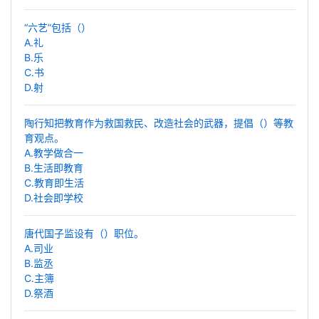
“六艺”包括（）
A.礼
B.乐
C.书
D.射
陶行知把教育作为救国救民、改造社会的武器，提倡（）等教
育观点。
A.教学做合一
B.生活即教育
C.教育即生活
D.社会即学校
唐代国子监设有（）职位。
A.司业
B.监丞
C.主簿
D.祭酒