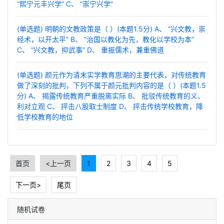
“熙宁元丰兴学” C、 “崇宁兴学”
(单选题) 明朝的文教政策是（ ）(本题1.5分) A、 “兴文教，崇
经术，以开太平” B、 “治国以教化为先，教化以学校为本”
C、 “兴文教，抑武事” D、 重振儒术，兼重佛道
(单选题) 颜元作为清末实学教育思潮的主要代表，对传统教育
做了深刻的批判，下列不属于颜元批判内容的是（ ）(本题1.5
分) A、 揭露传统教育严重脱离实际 B、 批驳传统教育的义、
利对立观 C、 抨击八股取士制度 D、 抨击传统学校教育，降
低学校教育的地位
首页
<上一页
1
2
3
4
5
下一页>
尾页
随机试卷