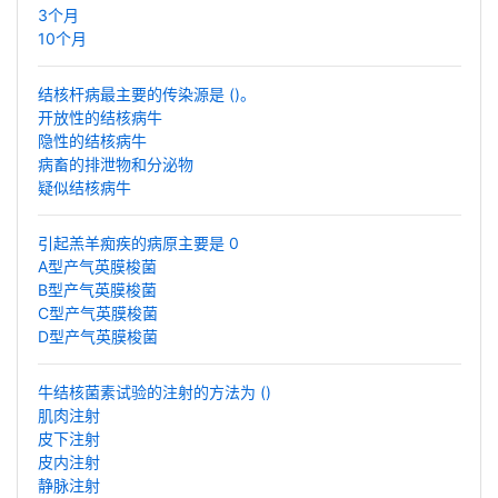
3个月
10个月
结核杆病最主要的传染源是 ()。
开放性的结核病牛
隐性的结核病牛
病畜的排泄物和分泌物
疑似结核病牛
引起羔羊痴疾的病原主要是 0
A型产气英膜梭菌
B型产气英膜梭菌
C型产气英膜梭菌
D型产气英膜梭菌
牛结核菌素试验的注射的方法为 ()
肌肉注射
皮下注射
皮内注射
静脉注射