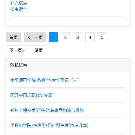
补充宿主
带虫宿主
首页
<上一页
1
2
3
4
5
下一页>
尾页
随机试卷
南阳师范学院-教育学-大学英语（三）
国开中国近现代史专题
郑州工程技术学院-汽车底盘构造与维修
平顶山学院-护理学-妇产科护理学(专升本)