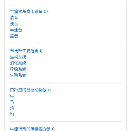
牛瘤胃积食叩诊呈 0)
清音
浊音
半浊音
鼓音
布氏杆主要危害 ()
运动系统
消化系统
呼吸系统
生殖系统
口蹄疫的易感动物是 ()
牛
马
鸡
狗
牛流行热的传染媒介是 0