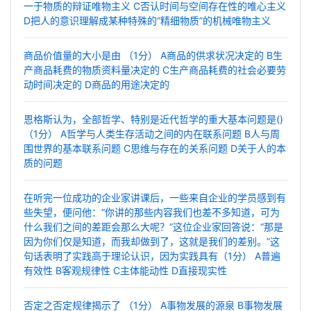
一于物质的辩证唯物主义 C否认时间与空间存在性的唯心主义
D把人的意识理解成某种特殊的“精细物质”的机械唯物主义
商品价值量的大小是由 （1分） A商品的供求状况决定的 B生
产商品耗费的物质资料量决定的 C生产商品耗费的社会必要劳
动时间决定的 D商品的用途决定的
恩格斯认为，全部哲学、特别是近代哲学的重大基本问题是()
（1分） A哲学与人类生存活动之间的内在联系问题 B人与周
围世界的基本联系问题 C思维与存在的关系问题 D关于人的本
质的问题
在听完一位成功的企业家讲课后，一些来自企业的学员感到有
些失望，便问他：“你讲的那些内容我们也差不多知道，可为
什么我们之间的差距会那么大呢？”这位企业家回答说：“那是
因为你们仅是知道，而我却做到了，这就是我们的差别。”这
句话表明了实践高于理论认识，因为实践具有（1分） A普遍
有效性 B客观规律性 C主体能动性 D直接现实性
否定之否定规律揭示了 （1分） A事物发展的源泉 B事物发展