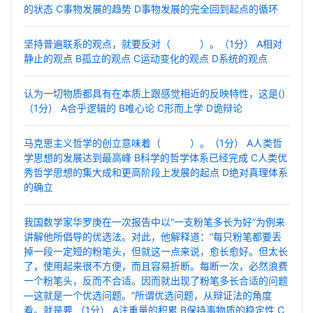
的状态 C事物发展的趋势 D事物发展的完全回到起点的循环
坚持普遍联系的观点，就要反对（ ）。（1分） A相对
静止的观点 B孤立的观点 C运动变化的观点 D系统的观点
认为一切物质都具有在本质上跟感觉相近的反映特性，这是()
（1分） A合乎逻辑的 B唯心论 C形而上学 D诡辩论
马克思主义哲学的创立意味着（ ）。（1分） A人类哲
学思想的发展达到最高峰 B科学的哲学体系已经完成 C人类优
秀哲学思想的集大成和更高阶段上发展的起点 D绝对真理体系
的确立
我国数学家华罗庚在一次报告中以“一支粉笔多长为好”为例来
讲解他所倡导的优选法。对此，他解释道：“每只粉笔都要丢
掉一段一定短的粉笔头，但就这一点来说，愈长愈好。但太长
了，使用起来很不方便，而且容易折断。每断一次，必然浪费
一个粉笔头，反而不合适。因而就出现了粉笔多长合适的问题
—这就是一个优选问题。”所谓优选问题，从辩证法的角度
看。就是要 （1分） A注重量的积累 B保持事物质的稳定性 C