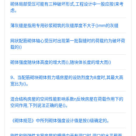
砌体局部受压可能有三种破坏形式,工程设计中一股应按(来考
虑。
薄灰缝是指用专用砂浆砌筑的灰缝厚度不大于()mm的灰缝
网状配筋砌体轴心受压时出现第一批裂缝时的荷载约为破坏荷
载的()
砌体强度随块体高度的增大而(),随块体长度的增大而()
9、当配筋砌块砌体剪力墙房屋的设防烈度为8度时,其最大高
宽比为()。
混合结构房屋的空间性能影响系数η反映房屋在荷载作用下的
空间作用,下列说法正确的是()。
《砌体规范》中所列砌体强度设计值是按()级确定的。
刚性和刚弹性方案房屋的横墙中开有洞口时,洞口的水平截面