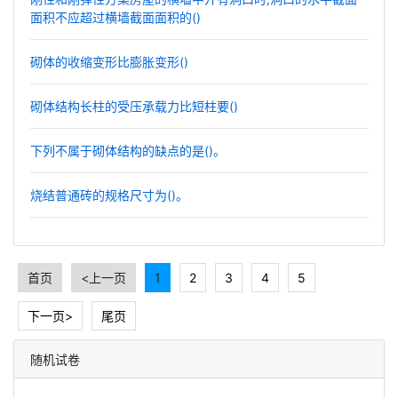
面积不应超过横墙截面面积的()
砌体的收缩变形比膨胀变形()
砌体结构长柱的受压承载力比短柱要()
下列不属于砌体结构的缺点的是()。
烧结普通砖的规格尺寸为()。
首页
<上一页
1
2
3
4
5
下一页>
尾页
随机试卷