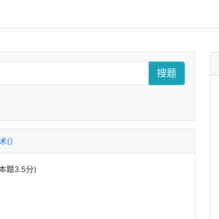
搜题
术(）
题3.5分)