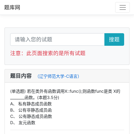
题库网
搜题
注意：此页面搜索的是所有试题
题目内容
（辽宁师范大学-C语言）
(单选题) 若在类外有函数调用X::func();则函数func是类 X的
________函数。(本题3.5分)
A、 私有静态成员函数
B、 公有非静态成员函
C、 公有静态成员函数
D、 友元函数